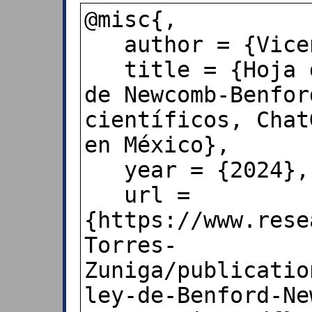
@misc{,

   author = {Vicente Torres-Zúñiga},

   title = {Hoja de cálculo de la ley 
de Newcomb-Benfor
científicos, Chat
en México},

   year = {2024},

   url = 
{https://www.rese
Torres-
Zuniga/publicatio
ley-de-Benford-Ne