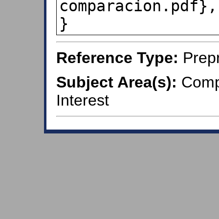
comparacion.pdf},

}
Reference Type:
Prepr
Subject Area(s):
Compu
Interest